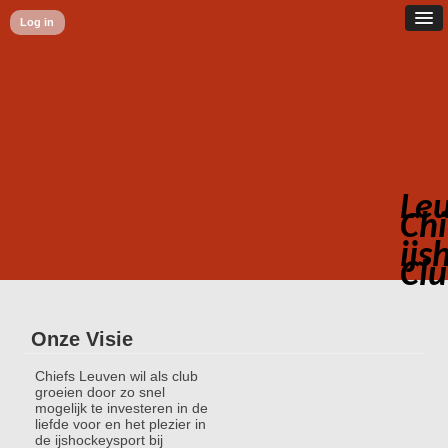
Log in
Le
Chi
ijs
Cl
Onze Visie
Chiefs Leuven wil als club
groeien door zo snel
mogelijk te investeren in de
liefde voor en het plezier in
de ijshockeysport bij