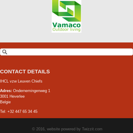
CONTACT DETAILS
IHCL vzw Leuven Chiefs
Adres:
Ondernemingenweg 1
3001 Heverlee
Belgie
Tel: +32 447 65 34 45
© 2016, website powered by
Twizzit.com