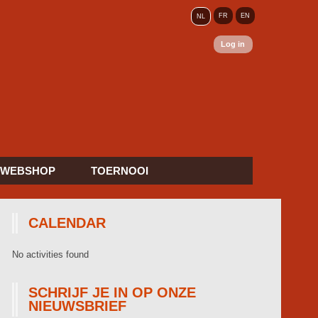
FR
EN
NL
Log in
WEBSHOP
TOERNOOI
CALENDAR
No activities found
SCHRIJF JE IN OP ONZE
NIEUWSBRIEF